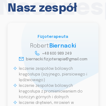
Nasz zes
Nasz zespół
Fizjoterapeuta
Robert
Biernacki
+48 600 989 249
biernacki.fizjoterapia@gmail.com
leczenie zespołów bólowych
kręgosłupa (szyjnego, piersiowego i
lędźwiowego)
leczenie zespołów bólowych
kręgosłupa z promieniowaniem do
kończyn górnych i dolnych
leczenie drętwień, mrowień w