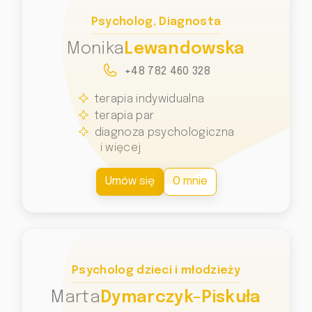
Psycholog, Diagnosta
Monika
Lewandowska
+48 782 460 328
terapia indywidualna
terapia par
diagnoza psychologiczna
i więcej
Umów się
O mnie
Psycholog dzieci i młodzieży
Marta
Dymarczyk-Piskuła