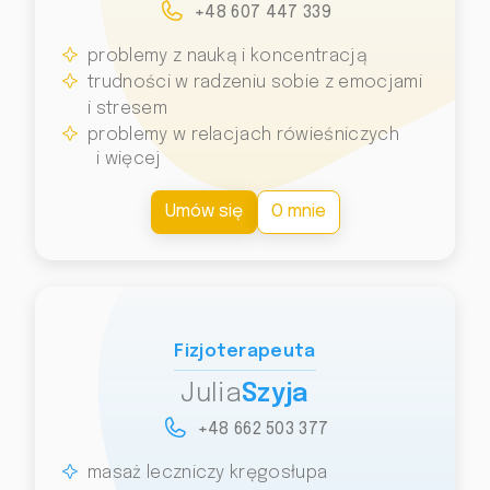
+48 607 447 339
problemy z nauką i koncentracją
trudności w radzeniu sobie z emocjami
i stresem
problemy w relacjach rówieśniczych
i więcej
Umów się
O mnie
Fizjoterapeuta
Julia
Szyja
+48 662 503 377
masaż leczniczy kręgosłupa