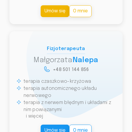
Umów się
O mnie
Fizjoterapeuta
Małgorzata
Nalepa
+48 501 144 856
terapia czaszkowo-krzyżowa
terapia autonomicznego układu
nerwowego
terapia z nerwem błędnym i układami z
nim powiązanymi
i więcej
Umów się
O mnie