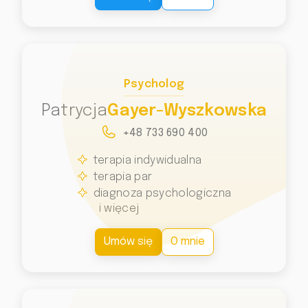
Psycholog
Patrycja
Gayer-Wyszkowska
+48 733 690 400
terapia indywidualna
terapia par
diagnoza psychologiczna
i więcej
Umów się
O mnie