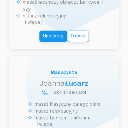
masaż leczniczy obręczy barkowej i
szyi
masaż relaksacyjny
i więcej
Umów się
O mnie
Masażysta
Joanna
Łucarz
+48 503 460 484
masaż klasyczny całego ciała
masaż relaksacyjny
masaż bańkami chińskimi
i więcej