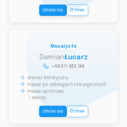
Umów się
O mnie
Masażysta
Damian
Łucarz
+48 511 853 166
drenaż limfatyczny
masaż po zabiegach chirurgicznych
masaż sportowy
i więcej
Umów się
O mnie