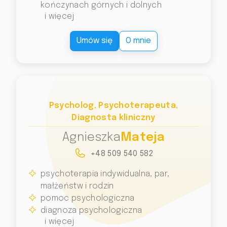
kończynach górnych i dolnych
i więcej
Umów się
O mnie
Psycholog, Psychoterapeuta,
Diagnosta kliniczny
Agnieszka
Mateja
+48 509 540 582
psychoterapia indywidualna, par,
małżeństw i rodzin
pomoc psychologiczna
diagnoza psychologiczna
i więcej